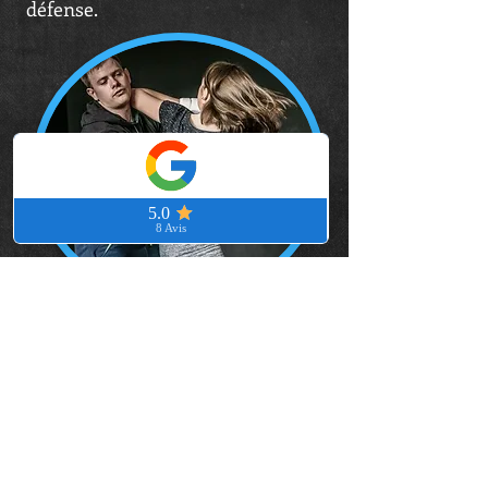
défense.
Naviguez à travers notre site pour en
savoir plus sur nos programmes
d'entraînement, nos horaires, nos
instructeurs et nos installations.
N'hésitez pas à nous contacter si vous
avez des questions ou si vous