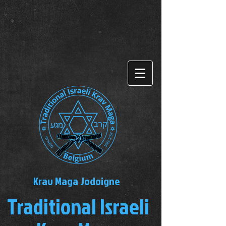
krav maga traditional israeli krav
maga belgium tikmb avikzar
system violence agression
harcelement
Krav Maga Jodoigne
Traditional Israeli