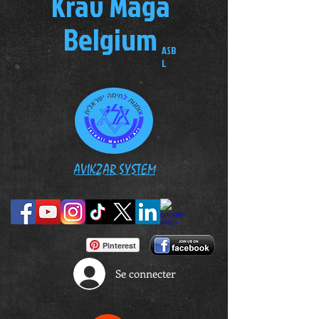
Krav Maga
Belgium
ASB
L
AVIKZAR SYSTEM
Pinterest
Se connecter